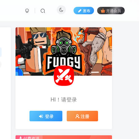
发布
开通会员
HI！请登录
HI！请登录
登录
登录
注册
注册
推荐开通钻石会员下载更优惠！
推荐开通钻石会员下载更优惠！
付费资源