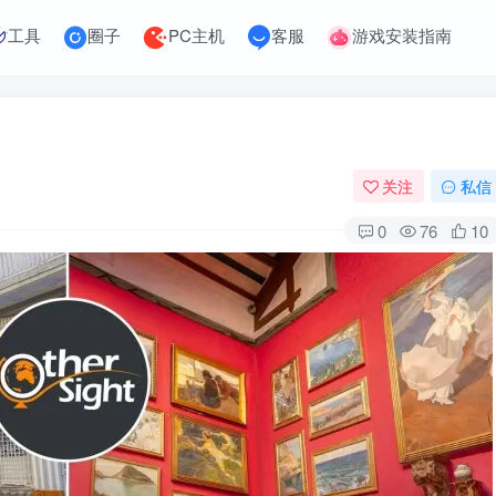
工具
圈子
PC主机
客服
游戏安装指南
关注
私信
0
76
10