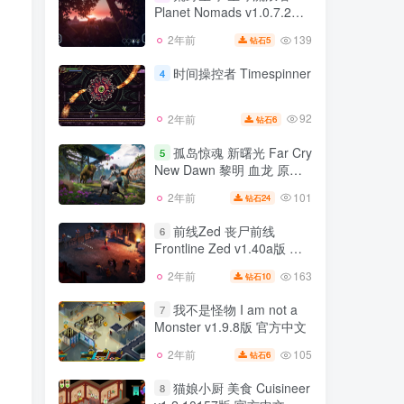
Planet Nomads v1.0.7.2版
129
2年前
6
钻石
官方中文
139
2年前
5
钻石
荒野星球 星球流浪者
3
Planet Nomads v1.0.7.2版
时间操控者 Timespinner
4
官方中文
139
2年前
5
钻石
92
2年前
6
钻石
时间操控者 Timespinner
4
孤岛惊魂 新曙光 Far Cry
5
New Dawn 黎明 血龙 原始
92
2年前
6
钻石
杀虐 5 4 3 2系列合集
101
2年前
24
钻石
孤岛惊魂 新曙光 Far Cry
5
New Dawn 黎明 血龙 原始
前线Zed 丧尸前线
6
杀虐 5 4 3 2系列合集
Frontline Zed v1.40a版 集
101
2年前
24
钻石
成全DLC 官方中文
163
2年前
10
钻石
前线Zed 丧尸前线
6
Frontline Zed v1.40a版 集
我不是怪物 I am not a
7
成全DLC 官方中文
Monster v1.9.8版 官方中文
163
2年前
10
钻石
105
2年前
6
钻石
我不是怪物 I am not a
7
Monster v1.9.8版 官方中文
猫娘小厨 美食 Cuisineer
8