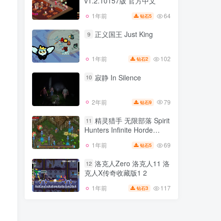
v1.2.10157版 官方中文
105
2年前
6
钻石
64
1年前
5
钻石
猫娘小厨 美食 Cuisineer
8
v1.2.10157版 官方中文
正义国王 Just King
9
64
1年前
5
钻石
102
1年前
2
钻石
正义国王 Just King
9
寂静 In Silence
10
102
1年前
2
钻石
79
2年前
9
钻石
寂静 In Silence
10
精灵猎手 无限部落 Spirit
11
Hunters Infinite Horde
79
2年前
9
钻石
v1.1.3512版 官方中文
69
1年前
5
钻石
精灵猎手 无限部落 Spirit
11
Hunters Infinite Horde
洛克人Zero 洛克人11 洛
12
v1.1.3512版 官方中文
克人X传奇收藏版1 2
69
1年前
5
钻石
117
1年前
3
钻石
洛克人Zero 洛克人11 洛
12
克人X传奇收藏版1 2
117
1年前
3
钻石