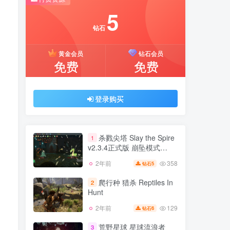
5
推荐开通钻石会员下载更优惠！
付费资源
钻石
5
黄金会员
钻石会员
钻石
免费
免费
黄金会员
钻石会员
免费
免费
登录购买
登录购买
杀戮尖塔 Slay the Spire
1
v2.3.4正式版 崩坠模式
v3.28.0 MOD 官方中文
358
2年前
5
钻石
杀戮尖塔 Slay the Spire
1
v2.3.4正式版 崩坠模式
爬行种 猎杀 Reptiles In
2
v3.28.0 MOD 官方中文
Hunt
358
2年前
5
钻石
129
2年前
6
钻石
爬行种 猎杀 Reptiles In
2
Hunt
荒野星球 星球流浪者
3