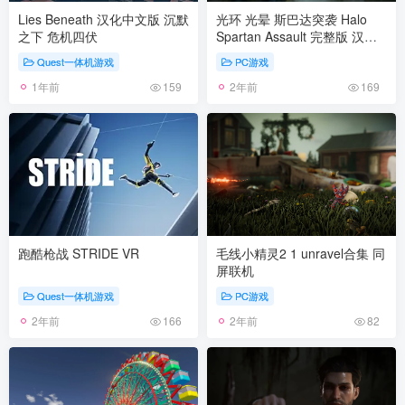
Lies Beneath 汉化中文版 沉默
光环 光晕 斯巴达突袭 Halo
之下 危机四伏
Spartan Assault 完整版 汉化
中文
Quest一体机游戏
PC游戏
1年前
2年前
159
169
跑酷枪战 STRIDE VR
毛线小精灵2 1 unravel合集 同
屏联机
Quest一体机游戏
PC游戏
2年前
2年前
166
82