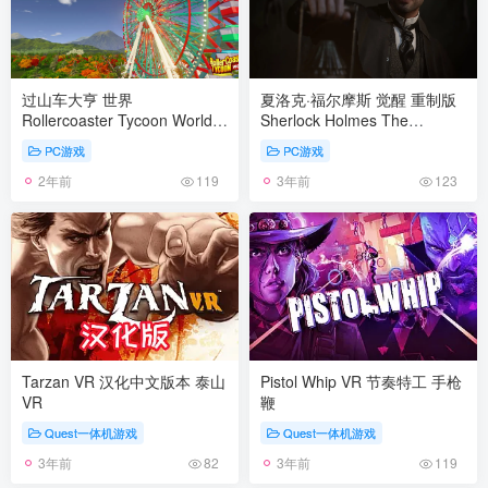
过山车大亨 世界
夏洛克·福尔摩斯 觉醒 重制版
Rollercoaster Tycoon World
Sherlock Holmes The
Build20180919豪华版 官方中
Awakened Remake v1.4版 集
PC游戏
PC游戏
文
成全DLC 官方中文
2年前
3年前
119
123
Tarzan VR 汉化中文版本 泰山
Pistol Whip VR 节奏特工 手枪
VR
鞭
Quest一体机游戏
Quest一体机游戏
3年前
3年前
82
119