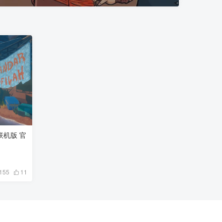
 联机版 官
155
11