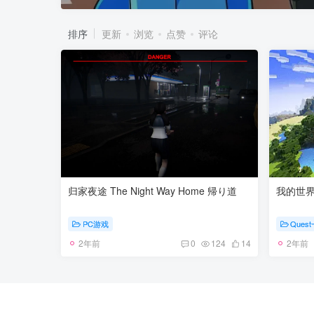
排序
更新
浏览
点赞
评论
归家夜途 The Night Way Home 帰り道
我的世界VR
PC游戏
Que
2年前
2年前
0
124
14