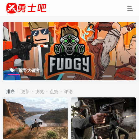
荒野大镖客
排序
更新
浏览
点赞
评论