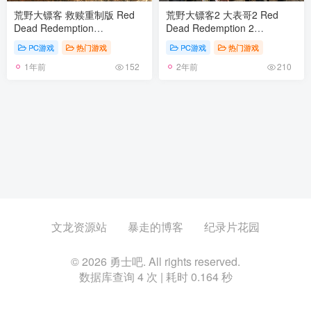
荒野大镖客 救赎重制版 Red
荒野大镖客2 大表哥2 Red
Dead Redemption
Dead Redemption 2
v1.0.42.46611年度版 官方中
v1491.50终极版 集成全DLC|
PC游戏
热门游戏
PC游戏
热门游戏
文 含旧版
官方中文 附存档 神秘小姐姐
1年前
2年前
补丁等 去掉开头未加密解释信
152
210
息
文龙资源站
暴走的博客
纪录片花园
© 2026 勇士吧. All rights reserved.
数据库查询 4 次 | 耗时 0.164 秒