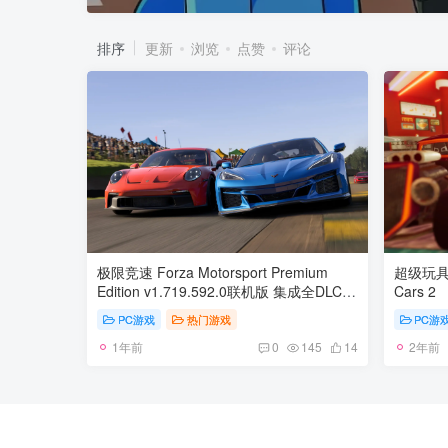
排序
更新
浏览
点赞
评论
极限竞速 Forza Motorsport Premium
超级玩具车
Edition v1.719.592.0联机版 集成全DLC
Cars 2
官方中文
PC游戏
热门游戏
PC游
1年前
2年前
0
145
14