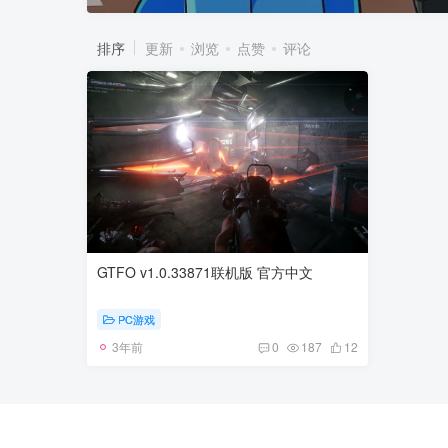
排序
更新
浏览
点赞
评论
GTFO v1.0.33871联机版 官方中文
PC游戏
3年前
0
187
12